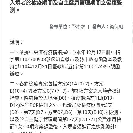
入境者於檢疫期間及自主健康管理期間之健康監
測。
發布單位：
學務處
|
發布人：
衛保組
說明：
一、依據中央流行疫情指揮中心本年12月17日肺中指
字第1103700938號函知直轄市及縣市政府函副本及教
育部110年12月21日臺教綜(五)字第1100174497號函
辦理。
二、春節檢疫專案包括方案A(14+0+7)、方案
B(10+4+7)及方案C(7+7+7)，前3項方案之入境者檢測
措施，除維持於入境時(D0)、檢疫期滿前1日(D13-
D14)進行PCR檢測之外，均增加於檢疫期間第3天
(D3)、第7天(D7，方案C為D6)、第10天(D10)之檢測，
以及於自主健康管理期間第6-7天(D20-21)公費家用快
篩1次。3項方案調整後，入境者須進行之檢測總計6