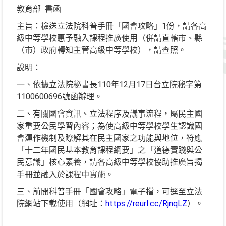
教育部 書函
主旨：檢送立法院科普手冊「國會攻略」1份，請各高
級中等學校惠予融入課程推廣使用（併請直轄市、縣
（市）政府轉知主管高級中等學校），請查照。
說明：
一、依據立法院秘書長110年12月17日台立院秘字第
1100600696號函辦理。
二、有關國會資訊、立法程序及議事流程，屬民主國
家重要公民學習內容；為使高級中等學校學生認識國
會運作機制及瞭解其在民主國家之功能與地位，符應
「十二年國民基本教育課程綱要」之「道德實踐與公
民意識」核心素養，請各高級中等學校協助推廣旨揭
手冊並融入於課程中實施。
三、前開科普手冊「國會攻略」電子檔，可逕至立法
院網站下載使用（網址：
https://reurl.cc/RjnqLZ
）。