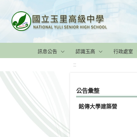
訊息公告
認識玉高
行政處室
:::
公告彙整
銘傳大學建築營