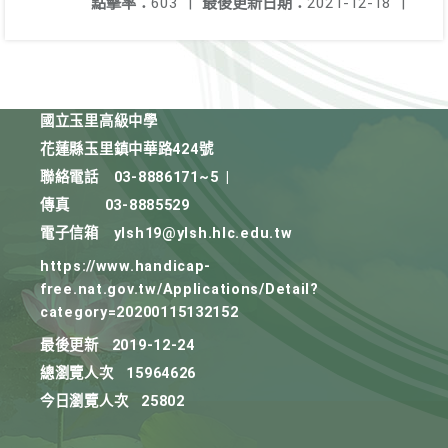
點擊率：
603
|
最後更新日期：
2021-12-18
|
國立玉里高級中學
花蓮縣玉里鎮中華路424號
聯絡電話
03-8886171~5
|
傳真
03-8885529
電子信箱
ylsh19@ylsh.hlc.edu.tw
https://www.handicap-
free.nat.gov.tw/Applications/Detail?
category=20200115132152
最後更新
2019-12-24
總瀏覽人次
15964626
今日瀏覽人次
25802