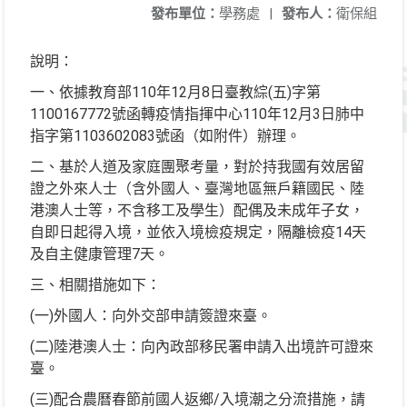
發布單位：
學務處
|
發布人：
衛保組
說明：
一、依據教育部110年12月8日臺教綜(五)字第
1100167772號函轉疫情指揮中心110年12月3日肺中
指字第1103602083號函（如附件）辦理。
二、基於人道及家庭團聚考量，對於持我國有效居留
證之外來人士（含外國人、臺灣地區無戶籍國民、陸
港澳人士等，不含移工及學生）配偶及未成年子女，
自即日起得入境，並依入境檢疫規定，隔離檢疫14天
及自主健康管理7天。
三、相關措施如下：
(一)外國人：向外交部申請簽證來臺。
(二)陸港澳人士：向內政部移民署申請入出境許可證來
臺。
(三)配合農曆春節前國人返鄉/入境潮之分流措施，請