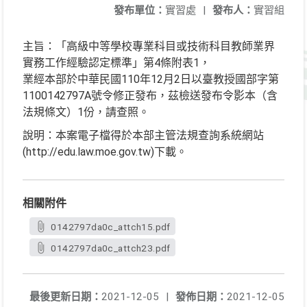
發布單位：
實習處
|
發布人：
實習組
主旨：「高級中等學校專業科目或技術科目教師業界
實務工作經驗認定標準」第4條附表1，
業經本部於中華民國110年12月2日以臺教授國部字第
1100142797A號令修正發布，茲檢送發布令影本（含
法規條文）1份，請查照。
說明：本案電子檔得於本部主管法規查詢系統網站
(http://edu.law.moe.gov.tw)下載。
相關附件
0142797da0c_attch15.pdf
0142797da0c_attch23.pdf
最後更新日期：
2021-12-05
|
發佈日期：
2021-12-05