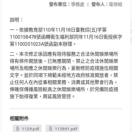
發布單位：
學務處
|
發布人：
衛保組
說明：
一、依據教育部110年11月18日臺教綜(五)字第
1100158478號函轉衛生福利部同年11月16日衛授疾字
第1100201023A號函副本辦理。
二、本次修正係因應有陪侍服務之合法休閒娛樂場所
得有條件開放後，已無應關閉、禁止之合法休閒娛樂
場所及相應之休閒娛樂行為，爰刪修防疫措施伍相關
文字。並於同項下規範未經地方政府核准開放者，禁
止任何人在內從事相關業務、消費或其他聚會行為，
俾確保傳播風險較高之休閒娛樂場所，於完備防疫措
施下始得復業，周延風險管控。
相關附件
1129.pdf
112901.pdf