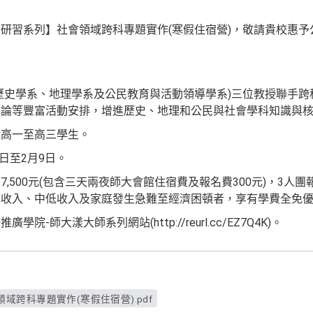
研習系列】社會領域跨科專題實作(寒假住宿營)，敬請貴校惠予
歷史學系、地理學系及公民教育與活動領導學系)三位教授聯手跨
討論等豐富活動安排，增進歷史、地理和公民與社會學科知識與
職高一至高三學生。
7日至2月9日。
,500元(包含三天兩夜師大會館住宿費及報名費300元)，3人團
低收入、中低收入及家庭發生急難至經濟困頓者，享有學費全免
-師大漾大師系列網站(http://reurl.cc/EZ7Q4K)。
域跨科專題實作(寒假住宿營).pdf