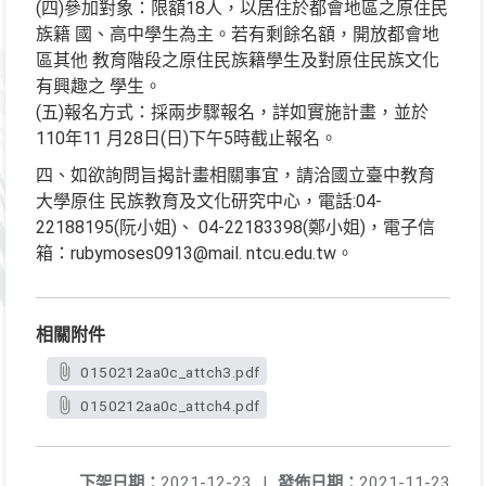
(四)參加對象：限額18人，以居住於都會地區之原住民
族籍 國、高中學生為主。若有剩餘名額，開放都會地
區其他 教育階段之原住民族籍學生及對原住民族文化
有興趣之 學生。
(五)報名方式：採兩步驟報名，詳如實施計畫，並於
110年11 月28日(日)下午5時截止報名。
四、如欲詢問旨揭計畫相關事宜，請洽國立臺中教育
大學原住 民族教育及文化研究中心，電話:04-
22188195(阮小姐)、 04-22183398(鄭小姐)，電子信
箱：rubymoses0913@mail. ntcu.edu.tw。
相關附件
0150212aa0c_attch3.pdf
0150212aa0c_attch4.pdf
下架日期：
2021-12-23
|
發佈日期：
2021-11-23