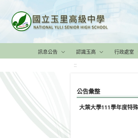
訊息公告
認識玉高
行政處室
:::
公告彙整
大葉大學111學年度特