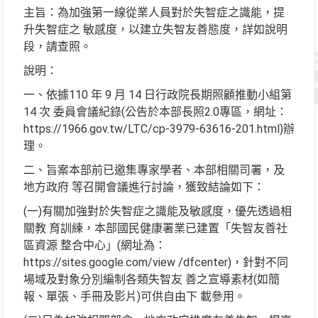
主旨：為加強第一線從業人員對於失智症之識能，提
升失智症之 敏感度，以建立失智友善態度，詳如說明
段，請查照。
說明：
一、依據110 年 9 月 14 日行政院長期照顧推動小組第
14 次 委員會議紀錄(公告於本部長照2.0專區，網址：
https://1966.gov.tw/LTC/cp-3979-63616-201.html)辦
理。
二、旨案本部前已邀集專家學者、本部相關司署，及
地方政府 等召開會議進行討論，獲致結論如下：
(一)有關加強對於失智症之識能及敏感度，優先透過相
關教 育訓練，本部國民健康署業已建置「失智友善社
區資源 整合中心」(網址為：
https://sites.google.com/view /dfcenter)，針對不同
場域及對象分別編制各類失智友 善之宣導素材(如簡
報、單張、手冊及影片)可供自由下 載參用。