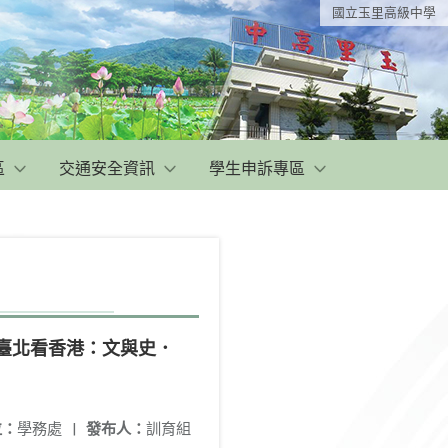
國立玉里高級中學
區
交通安全資訊
學生申訴專區
─臺北看香港：文與史．
位：
學務處
|
發布人：
訓育組