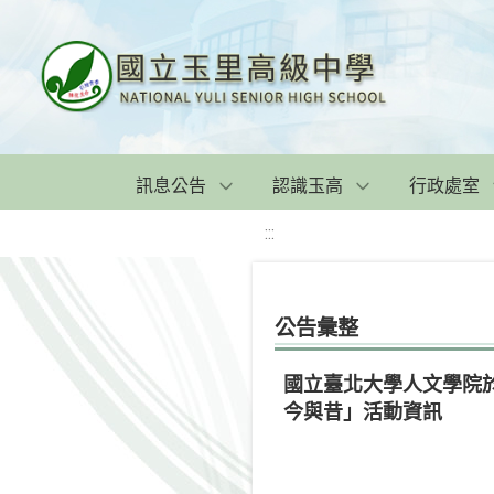
訊息公告
認識玉高
行政處室
:::
公告彙整
國立臺北大學人文學院於
今與昔」活動資訊