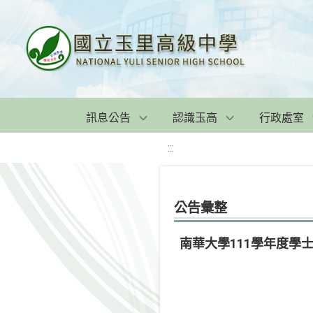
訊息公告
認識玉高
行政處室
:::
公告彙整
南華大學111學年度學