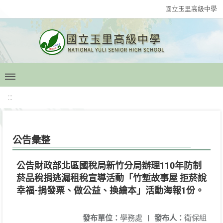
國立玉里高級中學
:::
公告彙整
公告財政部北區國稅局新竹分局辦理110年防制
菸品稅捐逃漏租稅宣導活動「竹塹故事屋 拒菸說
幸福-捐發票、做公益、換繪本」活動海報1份。
發布單位：
學務處
|
發布人：
衛保組