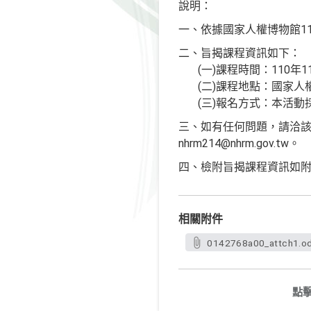
說明：
一、依據國家人權博物館110
二、旨揭課程資訊如下：
(一)課程時間：110年1
(二)課程地點：國家人權
(三)報名方式：本活動採線上報名
三、如有任何問題，請洽該館綜
nhrm214@nhrm.gov.tw。
四、檢附旨揭課程資訊如
相關附件
0142768a00_attch1.o
點