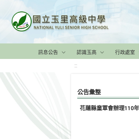
訊息公告
認識玉高
行政處室
:::
公告彙整
花蓮縣童軍會辦理11