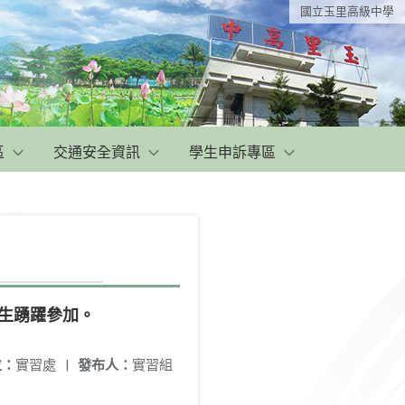
國立玉里高級中學
區
交通安全資訊
學生申訴專區
師生踴躍參加。
位：
實習處
|
發布人：
實習組