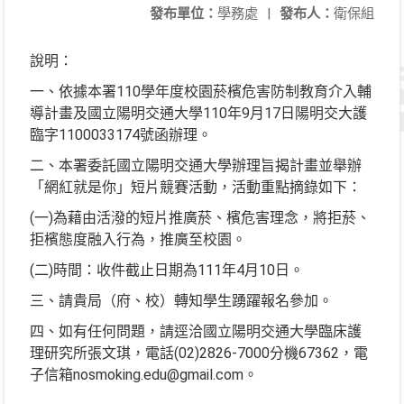
發布單位：
學務處
|
發布人：
衛保組
說明：
一、依據本署110學年度校園菸檳危害防制教育介入輔
導計畫及國立陽明交通大學110年9月17日陽明交大護
臨字1100033174號函辦理。
二、本署委託國立陽明交通大學辦理旨揭計畫並舉辦
「網紅就是你」短片競賽活動，活動重點摘錄如下：
(一)為藉由活潑的短片推廣菸、檳危害理念，將拒菸、
拒檳態度融入行為，推廣至校園。
(二)時間：收件截止日期為111年4月10日。
三、請貴局（府、校）轉知學生踴躍報名參加。
四、如有任何問題，請逕洽國立陽明交通大學臨床護
理研究所張文琪，電話(02)2826-7000分機67362，電
子信箱nosmoking.edu@gmail.com。