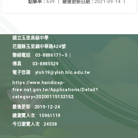
點擊率：
639
|
最後更新日期：
2021-09-14
|
國立玉里高級中學
花蓮縣玉里鎮中華路424號
聯絡電話
03-8886171~5
|
傳真
03-8885529
電子信箱
ylsh19@ylsh.hlc.edu.tw
https://www.handicap-
free.nat.gov.tw/Applications/Detail?
category=20200115132152
最後更新
2019-12-24
總瀏覽人次
15961119
今日瀏覽人次
24538