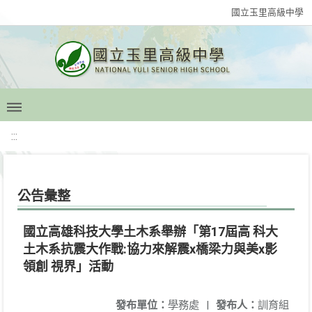
國立玉里高級中學
:::
公告彙整
國立高雄科技大學土木系舉辦「第17屆高 科大
土木系抗震大作戰:協力來解震x橋梁力與美x影
領創 視界」活動
發布單位：
學務處
|
發布人：
訓育組