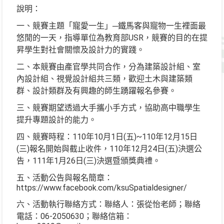
說明：
一、競賽主題「寵愛一生」─鐵馬客與寵物一生裡面最
悠閒的一天，指導單位為教育部USR，競賽的目的在提
昇學生對社會關懷及設計力的實踐。
二、本競賽由產官學共同合作，分為建築設計組、室
內設計組、視覺設計組共三類，歡迎土木與建築類
群、設計類群及有興趣的師生踴躍報名參賽。
三、競賽期望透過大手攜小手方式，協助高中職學生
提升專題設計的能力。
四、競賽時程：110年10月1日(五)~110年12月15日
(三)報名開始與截止收件，110年12月24日(五)決選公
告，111年1月26日(三)決選暨頒獎典禮。
五、活動公告與報名簡章：
https://www.facebook.com/ksuSpatialdesigner/
六、活動執行聯絡方式：聯絡人：張從怡老師；聯絡
電話：06-2050630；聯絡信箱：