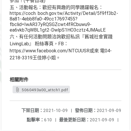
參加！(午餐自理)
五、活動報名：歡迎有興趣的同學踴躍報名：
https://coch. boch.gov.tw/Activity/Detail/5f9ff3b2-
8a81-4ebb8fa0-49cc17697455?
fbclid=IwAR37yRQSGZcwt4fRCbuwu9-
ea6vkb7qWBL1gt2-DwlpS1HO3cztz4JMAuLE
六、有任何活動問題洽詢歡迎私訊『舊城社會實踐
LivingLab』 粉絲專頁，FB：
https://www.facebook.com/NTCUUSR或來 電04-
2218-3319王佳婷小姐。
相關附件
5060493a00_attch1.pdf
下架日期：
2021-10-09
|
發佈日期：
2021-09-09
點擊率：
610
|
最後更新日期：
2021-09-09
|