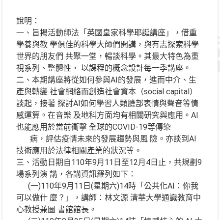
說明：
一、旨揭活動師法「英國皇家科學耶誕講座」，借重
學養與教 學俱佳的科學大師們開講，與有志探索科學
世界的朋友們 共聚一堂，暢談科學。其最大特色為重
視系列、整體性， 以課程的概念設計每一季講座。
二、本期講座將從如何參與AI的發展，進而中介、生
產與轉變 社會網絡而創造社會資本（social capital）
談起，接著 探討AI如何學習人類臉部表情與聲音等情
感運算。在音樂 及地科方面均有相關研究與應用。AI
也能應用於當前衝擊 全球的COVID-19等傳染
病，評估疫情未來的發展趨勢與風 險。亦談到AI
技術應用於法律相關產業的狀況等。
三、活動日期自110年9月11日至12月4日止，共規劃9
場系列演 講，各講資訊羅列如下：
(一)110年9月11日(星期六)14時「公共化AI：你我
可以做什 麼？」，講師：林文源 清華大學通識教育中
心教授兼圖 書館館長。