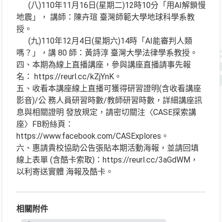
(八)110年11月16日(星期二)12時10分「用AI解鎖慢
地震」， 講師：陳卉瑄 臺灣師範大學地球科學系教
授。
(九)110年12月4日(星期六)14時「AI能審判人類
嗎？」，講 80 師：黃詩淳 臺灣大學法律學系教授。
四、本期為線上直播講座，參與講座直播請事先報
名： https://reurl.cc/kZjYnK。
五、收看本講座線上直播可獲得研習證明(含收看講座
影音)/公 務人員研習時數/教師研習時數，詳細講座訊
息與相關證明 發放規定，請密切關注〈CASE探索講
座〉FB粉絲頁：
https://www.facebook.com/CASExplores。
六、惠請貴校協助公告張貼本期活動海報，並請回填
線上表單 (含酷卡索取)：https://reurl.cc/3aGdWM，
以利寄送實體 海報及酷卡。
相關附件