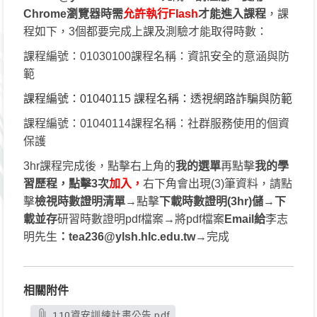
Chrome瀏覽器時需
允許執行Flash
才能進入課程
，課
程如下，3個都要完成上課及測驗才能取得時數：
課程編號：01030100課程名稱：資訊安全的意涵與防
範
課程編號：01040115 課程名稱：透視網路詐騙與防範
課程編號：01040114課程名稱：社群服務使用的個資
保護
3hr
課程完成後，點擊右上角的
我的選單
再點擊
我的學
習歷程，點擊3次
加入，
右下角會出現(3)筆資料，請點
擊
檢視時數證明清單
→點擊
下載時數證明(3hr)儲
→
下
載並存
研習時數證明pdf檔案→將pdf檔案
Email給
李志
明先生
：tea236@ylsh.hlc.edu.tw
→完成
相關附件
110資安訓練計畫公告.pdf