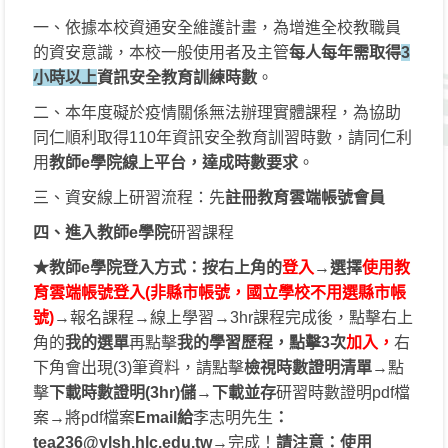
一、依據本校資通安全維護計畫，為增進全校教職員
的資安意識，本校一般使用者及主管
每人每年需取得
3
小時以上
資訊安全教育訓練時數
。
二、本年度礙於疫情關係無法辦理實體課程，為協助
同仁順利取得110年資訊安全教育訓習時數，請同仁利
用
教師e學院線上平台，達成時數要求
。
三、資安線上研習流程：先
註冊教育雲端帳號會員
四、進入教師e學院
研習課程
★教師e學院登入方式：按右上角的
登入
→
選擇
使用教
育雲端帳號登入(非縣市帳號，國立學校不用選縣市帳
號)
→報名課程→線上學習→3hr課程完成後，點擊右上
角的
我的選單
再點擊
我的學習歷程，點擊3次
加入，
右
下角會出現(3)筆資料，請點擊
檢視時數證明清單
→點
擊
下載時數證明(3hr)儲
→
下載並存
研習時數證明pdf檔
案→將pdf檔案
Email給
李志明先生
：
tea236@ylsh.hlc.edu.tw
→完成！
請注意：使用