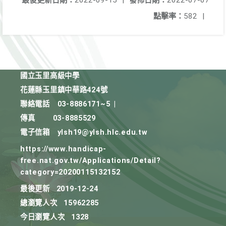
最後更新日期：
2022-09-15
|
發佈日期：
2022-07-07
點擊率：
582
|
國立玉里高級中學
花蓮縣玉里鎮中華路424號
聯絡電話
03-8886171~5
|
傳真
03-8885529
電子信箱
ylsh19@ylsh.hlc.edu.tw
https://www.handicap-
free.nat.gov.tw/Applications/Detail?
category=20200115132152
最後更新
2019-12-24
總瀏覽人次
15962285
今日瀏覽人次
1328