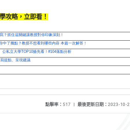
學攻略，立即看！
寫？
抓住這關鍵讓教授對你印象深刻！
雷你中了幾點？教授不想看到哪些內容 本篇一次解答！
、公私立大學TOP10搶先看
！#104落點分析
授撰寫提點、呈現建議
點擊率：
517
|
最後更新日期：
2023-10-2