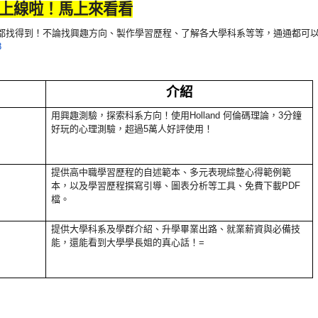
 上線啦！馬上來看看
裡都找得到！不論找興趣方向、製作學習歷程、
了解各大學科系等等，通通都可以
8
介紹
用興趣測驗，探索科系方向！使用Holland 何倫碼理論，3分鐘
好玩的心理測驗，超過5萬人好評使用！
提供高中職學習歷程的自述範本、多元表現綜整心得範例範
本，
以及學習歷程撰寫引導、圖表分析等工具、免費下載PDF
檔。
提供大學科系及學群介紹、升學畢業出路、就業薪資與必備技
能，
還能看到大學學長姐的真心話！=