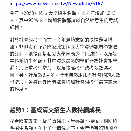
https://www.unews.com.tw/News/Info/6157
今年（2023）國立大學招生名額，比去年增加1,013
人，其中95％以上增加名額都屬於自然組考生的考試
紅利。
對於社會組考生而言，今年選填志願的抉擇難度增
加，非但沒有配合國家政策國立大學資通訊增額錄取
的紅利，還得面對私立大學因應少子化減招，以及調
整科系招生名額，其中減少最多的學群皆為社會組學
群；加上重考生增加，以及技高考生跨考多數選考
國、英、社及數B居多，今年自然組加考社會科的人數
也增加，各種內外因素都會增加社會組考生選擇志願
的難度。
趨勢1
：臺成清交招生人數持續成長
配合國家政策，增加資通訊、半導體、機械等相關科
系招生名額，在少子化情況之下，今年仍有27所國立