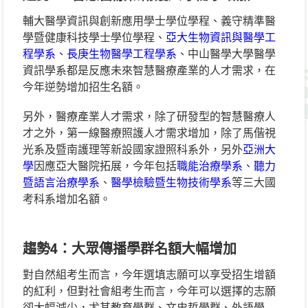
輔大醫學資訊與創新應用學士學位學程、義守精準醫
學暨健康科技學士學位學程、
亞大生物資訊與醫學工
程學系
、
長庚生物醫學工程學系
、中山醫學大學醫學
資訊學系都是反應未來智慧醫療產業的人才需求，在
今年逆勢增加招生名額。
另外，醫療產業人才需求，除了研發型的智慧醫療人
才之外，第一線醫療照護人才需求增加，除了馬偕視
光系及暨南護理等新設國家證照科系外，另外
亞洲大
學
因應亞大醫院拓展，今年包括
職能治療學系
、
聽力
暨語言治療學系
、
醫學檢驗暨生物技術學系
等三大國
考科系增加名額。
趨勢4
：大眾傳播學群名額大幅增加
對自然組考生而言，今年選填志願可以享受招生增額
的紅利，但對社會組考生而言，今年可以選擇的志願
卻大幅減少，尤其教育學群、文史哲學群、外語學