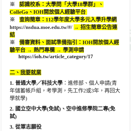
※
認識校系：大學問「大學
18
學群」
、
ColleGo、
I
OH
開放個人經驗平台
※
查詢簡章：
112學年度大學多元入學升學網
https://nsdua.moe.edu.tw/#/
→ 招生簡章公告連
結
※
備審資料、面試準備指引：IOH開放個人經
驗平台 → 熱門專欄 → 學測申請
https://ioh.tw/article_category/17
二、
我要就業
1. 普通大學／科技大學
：進修部、個人申請(青
年儲蓄帳戶組，
考學測，先工作2或3年，再回大
學就學)
2. 國立空中大學
(
免試
)
、空中進修學院二專
(
免
試)
3. 從軍志願役