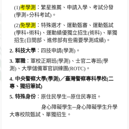
(1)
考學測
：繁星推薦、申請入學、考試分發
(學測+分科考試)
。
(2)
免學測
：特殊選才、運動甄審、運動甄試
(
學科
+
術科
)
、
運動績優獨立招生
(
術科
)
、單獨
招生
(
日間部、
進修部有些需要學測成績
)
。
2. 科技大學
：四技申請(學測)。
3. 軍職
：軍校正期班(學測)、士官二專班(學
測)、
大學儲備軍官訓練團
(ROTC)
。
4. 中央警察大學
(
學測
)
／臺灣警察專科學校
(
二
專、獨招筆試
)
5. 特殊身份
：原住民學生─原住民專班。
身心障礙學生─身心障礙學生升學
大專校院甄試、
單獨招生。