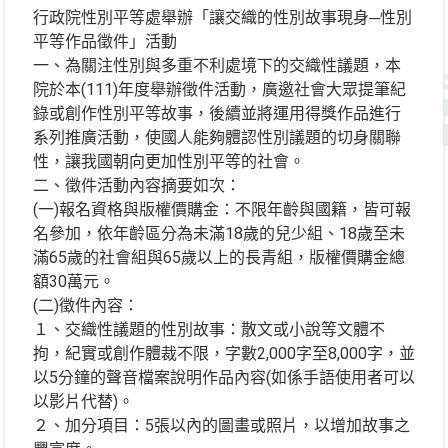
行政院性別平等處舉辦「讓交織的性別故事現身─性別
平等作品徵件」活動
一、為關注性別與多重不利處境下的交織性議題，本
院於本(111)年度舉辦徵件活動，廣邀社會大眾提筆紀
錄或創作性別平等故事，後續並將運用得獎作品進行
系列推廣活動，使國人能夠體認性別議題的切身關聯
性，讓我國朝向更加性別平等的社會。
二、徵件活動內容摘要如次：
(一)報名資格與版權價購金：不限年齡與國籍，皆可報
名參加，依年齡區分為未滿18歲的兒少組、18歲至未
滿65歲的社會組與65歲以上的長青組，版權價購金總
額30萬元。
(二)徵件內容：
１、交織性議題的性別故事：散文或小說等文體不
拘，紀實或創作體裁不限，字數2,000字至8,000字，並
以5分鐘的聲音檔案說明作品內容(如係手語使用者可以
以影片代替)。
２、加分項目：5張以內的圖畫或照片，以增加故事之