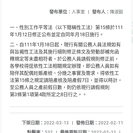
發布單位：
人事室
|
發布人：
陳淑懿
一、性別工作平等法（以下簡稱性工法）第15條於111
年1月12日修正公布並定自同年月18日施行。
二、自111年1月18日起，現行有關公務人員法規如有
與旨揭性工法及其施行細則修正條文及勞動部補充函
釋規定等未盡相符者，於公務人員請假規則修正前，
各學校得逕依性工法相關規定辦理，即公務人員如有
陪伴其配偶妊娠產檢、分娩之事實及需求，得依性工
法第15條之規定請陪產檢及陪產假7日，並得以時計，
至公務人員之產前假日數，則仍依現行請假規則
第3條第1項第4款所定之8日行之。。
下架日期：
2022-03-13
|
發佈日期：
2022-02-11
點擊率：
532
|
最後更新日期：
2022-02-11
|