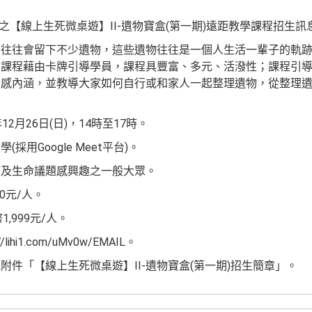
辦之【線上生死微桌遊】II-遺物寶盒(第一期)遠距教學課程招生訊
後往往會留下不少遺物，這些遺物往往是一個人生活一輩子的軌
門課程藉由卡牌引導學員，課程具豐富、多元、活潑性；課程引
情感內涵，並教導大家如何自行或和家人一起整理遺物，從整理
2月26日(日)，14時至17時。
用Google Meet平台)。
題及生命議題感興趣之一般大眾。
0元/人。
,999元/人。
hi1.com/uMv0w/EMAIL。
附件「【線上生死微桌遊】II-遺物寶盒(第一期)招生簡章」。