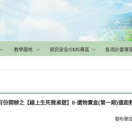
教學園地
資訊安全ISMS專區
各項計畫專
2月份開辦之【線上生死微桌遊】II-遺物寶盒(第一期)遠
發布單