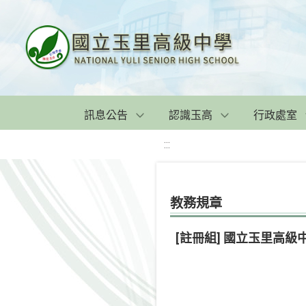
訊息公告
認識玉高
行政處室
:::
教務規章
[註冊組] 國立玉里高