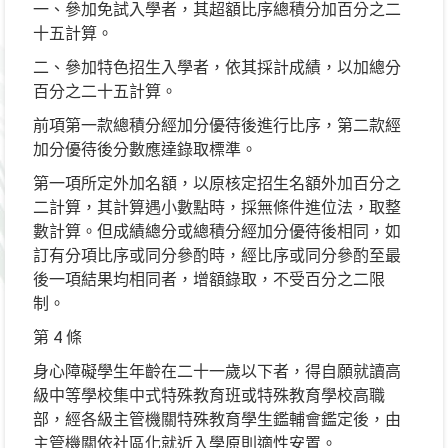
一、參加免試入學者，其超額比序總積分加百分之二
十五計算。
二、參加特色招生入學者，依其採計成績，以加總分
百分之二十五計算。
前項第一款總積分經加分優待後進行比序，第二款經
加分優待後分數應達錄取標準。
第一項所定外加名額，以原核定招生名額外加百分之
二計算，其計算遇小數點時，採無條件進位法，取整
數計算。但成績總分或總積分經加分優待後相同，如
訂有分項比序或同分參酌時，經比序或同分參酌至最
後一項結果均相同者，增額錄取，不受百分之二限
制。
第 4 條
身心障礙學生年齡在二十一歲以下者，得自願就讀高
級中等學校集中式特殊教育班或特殊教育學校高職
部，經各級主管機關特殊教育學生鑑輔會鑑定後，由
主管機關依社區化就近入學原則適性安置。