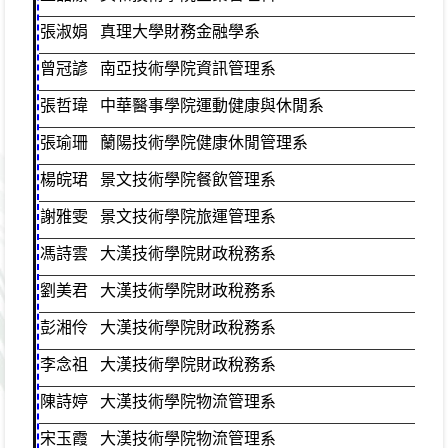
張淑娟
真理大學財務金融學系
綜
曾冠諺
南亞技術學院資訊管理系
綜
張哲瑋
中華醫事學院運動健康與休閒系
綜
張瑜珊
蘭陽技術學院健康休閒管理系
綜
楊皖珺
景文技術學院餐飲管理系
綜
謝雅雯
景文技術學院旅運管理系
綜
馮詩雲
大漢技術學院財政稅務系
商
劉美君
大漢技術學院財政稅務系
商
彭湘伶
大漢技術學院財政稅務系
商
李念祖
大漢技術學院財政稅務系
商
陳詩婷
大漢技術學院物流管理系
資
宋玉霞
大漢技術學院物流管理系
資