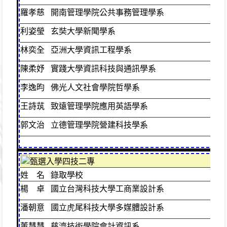
羅孝慈
開南管理學院公共事務管理學系
普
利姿瑩
玄奘大學新聞學系
普
林奕全
亞洲大學資訊工程學系
普
陳柔妤
實踐大學資訊科技與通訊學系
普
李逸昀
佛光人文社會學院哲學系
普
王詩茿
致遠管理學院應用英語學系
普
郭文治
立德管理學院營建科技學系
普
甄選入學四技二專
姓 名
錄取學校
班
楊 卓
國立台灣科技大學工商業設計系
綜
潘朝意
國立虎尾科技大學多媒體設計系
美
董慧慧
慈濟技術學院會計資訊系
商