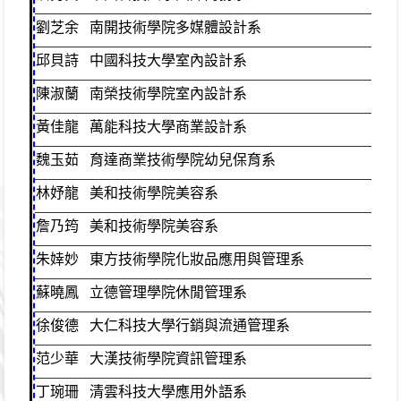
劉芝余
南開技術學院多媒體設計系
美
邱貝詩
中國科技大學室內設計系
綜
陳淑蘭
南榮技術學院室內設計系
綜
黃佳龍
萬能科技大學商業設計系
綜
魏玉茹
育達商業技術學院幼兒保育系
綜
林妤龍
美和技術學院美容系
容
詹乃筠
美和技術學院美容系
容
朱婞妙
東方技術學院化妝品應用與管理系
容
蘇曉鳳
立德管理學院休閒管理系
綜
徐俊德
大仁科技大學行銷與流通管理系
綜
范少華
大漢技術學院資訊管理系
商
丁琬珊
清雲科技大學應用外語系
普