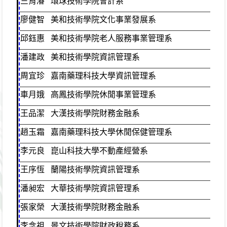
竺育濬
環球技術學院會計系
綜
廖健智
美和技術學院文化事業發展系
綜
邱鈺惠
美和技術學院老人服務事業管理系
綜
潘建政
美和技術學院資訊管理系
綜
周宜珍
嘉南藥理科技大學資訊管理系
綜
車月娥
高鳳技術學院休閒事業管理系
綜
王品潔
大漢技術學院財務金融系
綜
趙玉霜
嘉南藥理科技大學休閒保健管理系
綜
李元良
崑山科技大學不動產經營系
綜
王序恆
蘭陽技術學院資訊管理系
綜
潘昶宏
大華技術學院資訊管理系
綜
張家榮
大漢技術學院財務金融系
商
李念祖
景文技術學院財政稅務系
商