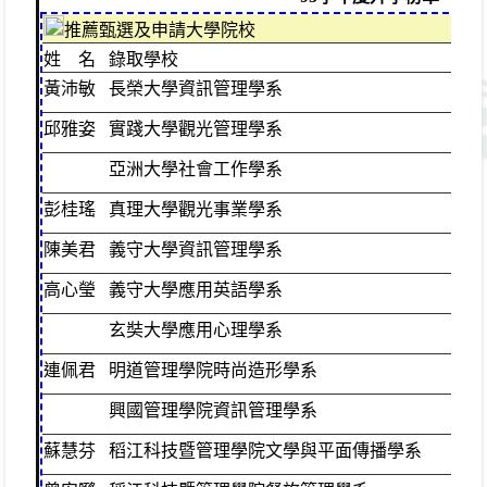
推薦甄選及申請大學院校
姓 名
錄取學校
班
黃沛敏
長榮大學資訊管理學系
普
邱雅姿
實踐大學觀光管理學系
普
亞洲大學社會工作學系
彭桂瑤
真理大學觀光事業學系
普
陳美君
義守大學資訊管理學系
普
高心瑩
義守大學應用英語學系
普
玄奘大學應用心理學系
連佩君
明道管理學院時尚造形學系
普
興國管理學院資訊管理學系
蘇慧芬
稻江科技暨管理學院文學與平面傳播學系
普