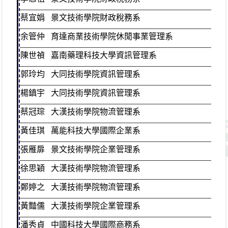
蔡宜娟
景文技術學院財政稅務系
商
余管仲
育達商業技術學院休閒事業管理系
資
陳世禎
嘉南藥理科技大學資訊管理系
資
郭玲均
大同技術學院資訊管理系
資
楊鎮宇
大同技術學院資訊管理系
資
蔡冠琮
大漢技術學院物流管理系
資
黃佳琪
萬能科技大學國際企業系
資
張雁扉
景文技術學院企業管理系
資
徐思穎
大漢技術學院物流管理系
資
鄭婷之
大漢技術學院物流管理系
資
黃豔儒
大漢技術學院企業管理系
資
潘秀貞
中國科技大學國際商務系
資