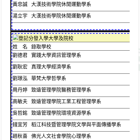
黃忠誠
大漢技術學院休閒運動學系
體
湯立宇
大漢技術學院休閒運動學系
美
登記分發入學大學及院校
姓 名
錄取學校
班
劉德君
實踐大學資訊管理學系
普
劉耿宏
真理大學經濟學系
普
劉璟泓
華梵大學哲學系
普
周丹婷
致遠管理學院醫務管理學系
普
高敏夫
致遠管理學院工業工程管理學系
普
吳哲銘
致遠管理學院環境資源學系
普
錢宜芳
稻江科技暨管理學院文學與平面傳播學系
普
趙秋喜
佛光人文社會學院心理學系
普