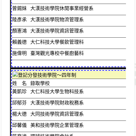
曾錫妹
大漢技術學院休閒事業經營系
資
陸彥承
大漢技術學院物流管理系
綜
顏憲鴻
大漢技術學院資訊管理系
綜
賴義德
大仁科技大學餐飲管理科
綜
施偉明
臺灣觀光專校中餐廚藝科
綜
登記分發技術學院～四年制
姓 名
錄取學校
班
黃凱珍
大仁科技大學生物科技系
綜
邱郁芬
大漢技術學院財政稅務系
綜
楊大德
大同技術學院資訊管理系
綜
邱馨儀
美和技術學院企業管理系
綜