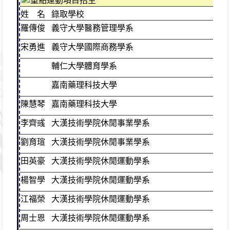
重點運動項目招生
姓 名
錄取學校
班
羅傳俊
義守大學醫務管理學系
體
宋勇進
義守大學國際商務學系
體
輔仁大學體育學系
嘉南藥理科技大學
陳慧琴
嘉南藥理科技大學
體
李齊彧
大漢技術學院休閒事業學系
普
劉育瑄
大漢技術學院休閒事業學系
普
田英豪
大漢技術學院休閒運動學系
綜
楊智學
大漢技術學院休閒運動學系
體
江福榮
大漢技術學院休閒運動學系
體
周士恩
大漢技術學院休閒運動學系
體