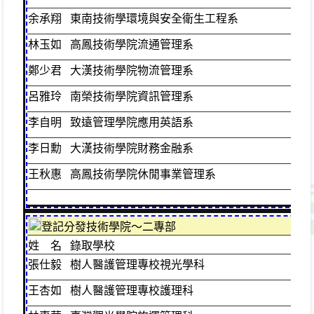
余承翔
東南技術學環境與安全衛生工程系
綜
林玉如
高鳳技術學院流通管理系
綜
鄭少君
大漢技術學院物流管理系
綜
呂雅玲
南榮技術學院資訊管理系
資
李自明
致遠管理學院應用英語系
普
李日勳
大漢技術學院財務金融系
資
王秋惠
高鳳技術學院休閒事業管理系
資
登記分發技術學院～二專部
姓 名
錄取學校
班
張仕毅
樹人醫護管理專校視光學科
綜
王杏如
樹人醫護管理專校護理科
綜