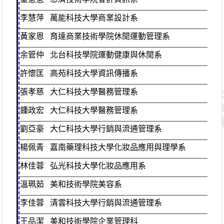
李慧萍
萬能科技大學商業設計系
綜
黃家恩
育達商業技術學院休閒運動管理系
資
余管仲
北台科技學院運動健康與休閒系
資
許懷匡
高苑科技大學資訊傳播系
資
張孝慈
大仁科技大學醫務管理系
資
鍾政宏
大仁科技大學醫務管理系
資
劉亞豪
大仁科技大學行銷與流通管理系
資
楊佩青
嘉南藥理科技大學化妝品應用與理學系
容
林佳蓉
弘光科技大學化妝品應用系
容
溫珮茹
美和技術學院美容系
容
李佳蓉
清雲科技大學行銷與流通管理系
綜
王品潔
美和技術學院企業管理科
綜