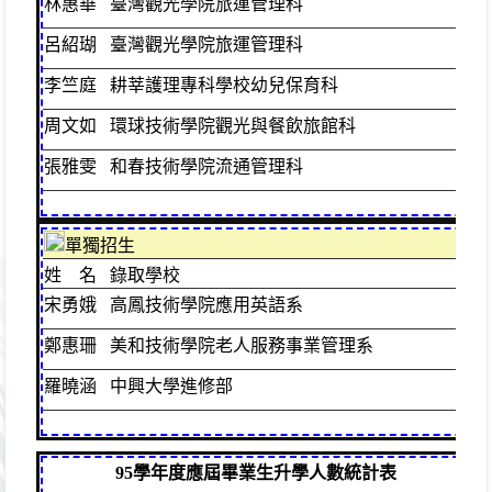
林惠華
臺灣觀光學院旅運管理科
進
呂紹瑚
臺灣觀光學院旅運管理科
資
李竺庭
耕莘護理專科學校幼兒保育科
周文如
環球技術學院觀光與餐飲旅館科
普
張雅雯
和春技術學院流通管理科
資
單獨招生
姓 名
錄取學校
班
宋勇娥
高鳳技術學院應用英語系
綜
鄭惠珊
美和技術學院老人服務事業管理系
綜
羅曉涵
中興大學進修部
綜
95學年度應屆畢業生升學人數統計表