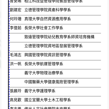
曾安𡁷
稻江科技暨管理學院餐旅管理學系
普
劉建宏
立德管理學院資產科學學系
普
何玲珊
真理大學自然資源應用學系
綜
李億茹
長榮大學社會工作學系
綜
致遠管理學院幼兒教育學系師資培育機構
立德管理學院資地區發展管理學系
毛鴻志
興國管理學院資訊管理學系
綜
洪一帆
長榮大學航運管理學系
體
義守大學物理治療學系
中國醫藥大學健康風險管理學系
張晨玲
義守大學護理學系
普
高見歡
國立宜蘭大學土木工程學系
普
李志義
佛光人文社會學院未來學系
綜