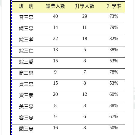
班 別
畢業人數
升學人數
升學率
40
29
73%
普三忠
14
11
79%
綜三忠
22
18
82%
綜三孝
13
5
38%
綜三仁
15
8
53%
綜三愛
9
7
78%
商三忠
15
8
53%
資三忠
20
12
60%
資三孝
8
3
38%
美三忠
9
6
67%
容三忠
16
8
50%
體三忠