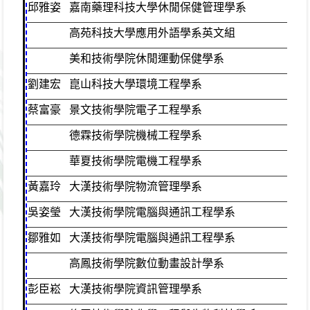
邱雅姿
嘉南藥理科技大學休閒保健管理學系
普
高苑科技大學應用外語學系英文組
美和技術學院休閒運動保健學系
劉建宏
崑山科技大學環境工程學系
普
蔡富豪
景文技術學院電子工程學系
普
德霖技術學院機械工程學系
華夏技術學院電機工程學系
黃嘉玲
大漢技術學院物流管理學系
普
吳姿瑩
大漢技術學院電腦與通訊工程學系
普
鄒雅如
大漢技術學院電腦與通訊工程學系
普
高鳳技術學院數位動畫設計學系
彭臣崧
大漢技術學院資訊管理學系
普