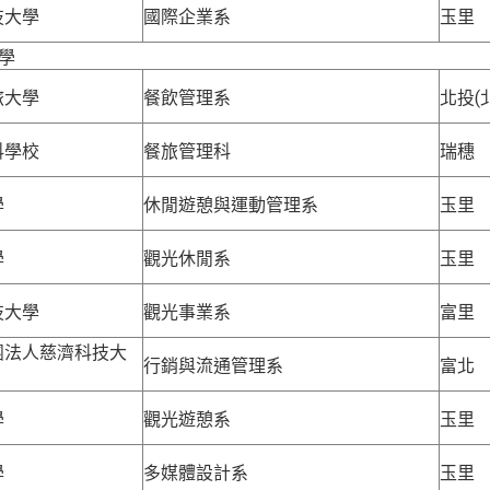
技大學
國際企業系
玉里
學
旅大學
餐飲管理系
北投(
科學校
餐旅管理科
瑞穗
學
休閒遊憩與運動管理系
玉里
學
觀光休閒系
玉里
技大學
觀光事業系
富里
團法人慈濟科技大
行銷與流通管理系
富北
學
觀光遊憩系
玉里
學
多媒體設計系
玉里