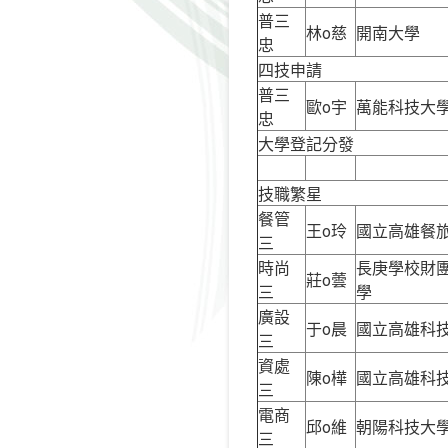
普三
林o慈
開南大學
忠
四技申請
普三
歐o宇
萬能科技大
忠
大學登記分發
技職繁星
餐管
王o玲
國立高雄餐
三
時尚
長庚學校財
莊o蕓
三
學
廣設
于o晨
國立高雄科
三
資處
陳o樺
國立高雄科
三
電商
邱o維
朝陽科技大
三