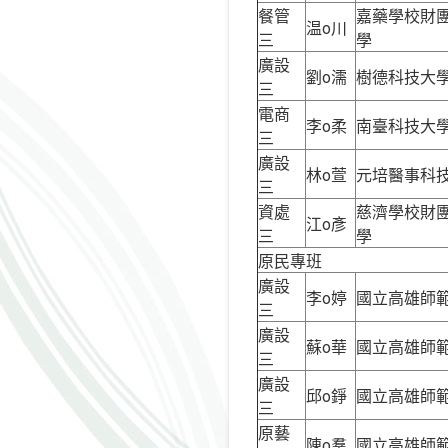
餐管
嘉藥學校財
温o川
三
學
廣設
劉o濡
樹德科技大
三
電商
李o柔
南臺科技大
三
廣設
林o萱
元培醫事科
三
資處
慈濟學校財
江o彥
三
學
原民專班
廣設
李o婷
國立高雄師
三
廣設
蘇o華
國立高雄師
三
廣設
邱o錚
國立高雄師
三
原藝
陳o羣
國立高雄師