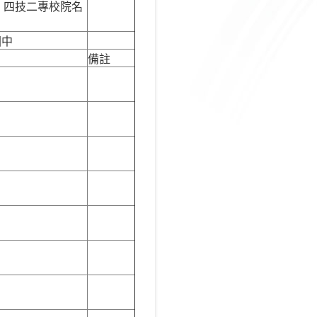
專校院名
國中
備註