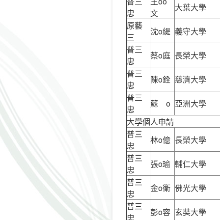
普三
王oo
大葉大學
忠
文
原藝
沈o緹
義守大學
三
普三
蔡o庭
長榮大學
忠
普三
陳o銓
慈濟大學
忠
普三
蘇 o
亞洲大學
忠
大學個人申請
普三
林o億
長榮大學
忠
普三
張o瑜
輔仁大學
忠
普三
金o衛
佛光大學
忠
普三
彭o容
玄奘大學
忠