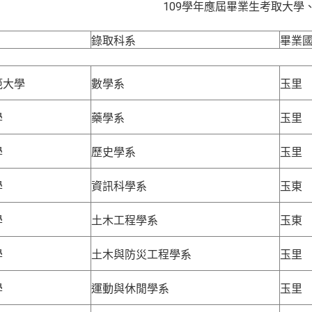
應屆畢業生考取大學、四技二
錄取科系
畢業
範大學
數學系
玉里
學
藥學系
玉里
學
歷史學系
玉里
學
資訊科學系
玉東
學
土木工程學系
玉東
學
土木與防災工程學系
玉里
學
運動與休閒學系
玉里