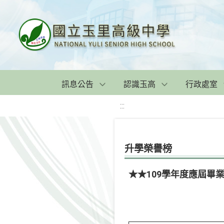
訊息公告
認識玉高
行政處室
:::
升學榮譽榜
★★109學年度應屆畢業生