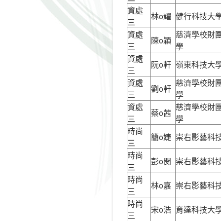
資處
林o耀
健行科技大
三
資處
慈濟學校財
陳o穎
三
學
資處
阮o軒
嶺東科技大
三
資處
慈濟學校財
劉o軒
三
學
資處
慈濟學校財
蔡o茜
三
學
時尚
簡o婕
崇右影藝科
三
時尚
彭o閔
崇右影藝科
三
時尚
林o嘉
崇右影藝科
三
時尚
宋o浩
育達科技大
三