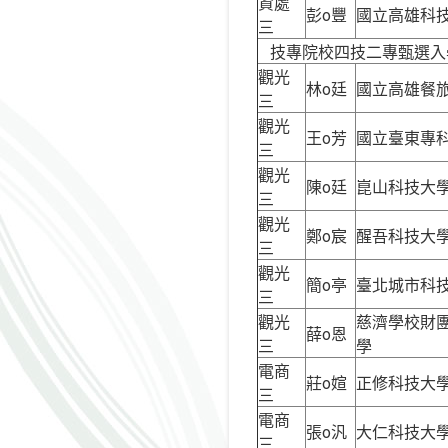
資處
彭o豐
國立高雄科
三
技專院校四技二專甄選入
觀光
林o廷
國立高雄餐
三
觀光
王o芳
國立臺東專
三
觀光
陳o廷
崑山科技大
三
觀光
鄭o宸
醒吾科技大
三
觀光
簡o亭
臺北城市科
三
觀光
慈濟學校財
薛o恩
三
學
電商
莊o媗
正修科技大
三
電商
張o汎
大仁科技大
三