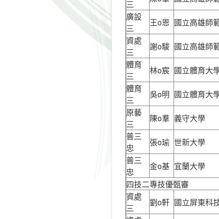
三
廣設
王o恩
國立高雄師
三
資處
謝o駿
國立高雄師
三
體育
林o宸
國立體育大
三
體育
吳o明
國立體育大
三
原藝
陳o羣
義守大學
三
普三
張o瑜
世新大學
忠
普三
金o基
宜蘭大學
忠
四技二專技優甄審
資處
劉o軒
國立屏東科
三