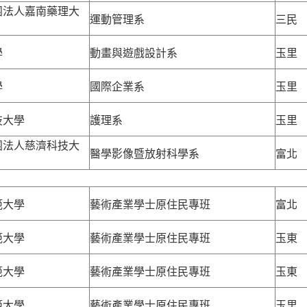
團法人嘉南藥理大
運動管理系
三民
學
動畫與遊戲設計系
玉里
學
國際企業系
玉里
技大學
護理系
玉里
團法人慈濟科技大
醫學影像暨放射科學系
富北
範大學
藝術產業學士原住民專班
富北
範大學
藝術產業學士原住民專班
玉東
範大學
藝術產業學士原住民專班
玉東
範大學
藝術產業學士原住民專班
玉里