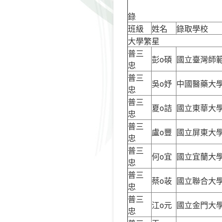
109學年
錄
班級
姓名
錄取學校
大學繁星
普三
彭o碩
國立臺灣師
忠
普三
吳o妤
中國醫藥大
忠
普三
夏o詰
國立東華大
忠
普三
盧o豐
國立屏東大
忠
普三
何o宜
國立宜蘭大
忠
普三
蔡o荍
國立聯合大
忠
普三
江o元
國立金門大
忠