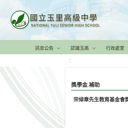
訊息公告
認識玉高
行政處室
:::
獎學金.補助
宗倬章先生教育基金會獎助