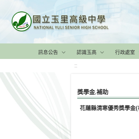
訊息公告
認識玉高
行政處室
:::
獎學金.補助
花蓮縣清寒優秀獎學金(校