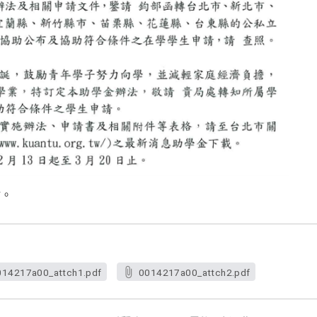
謝。
014217a00_attch1.pdf
0014217a00_attch2.pdf