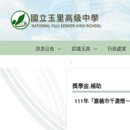
訊息公告
認識玉高
行政處室
:::
獎學金.補助
111年「嘉義市千盞燈