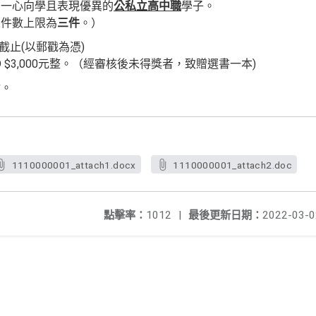
、一心向學且表現優異的
公私立高中職
學子。
上限為
三件
。）
18截止(以郵戳為憑)
D $3,000元整。（經審核後未得獎者，致贈選書一本)
謝。
1110000001_attach1.docx
1110000001_attach2.doc
點擊率：
1012
|
最後更新日期：
2022-03-0