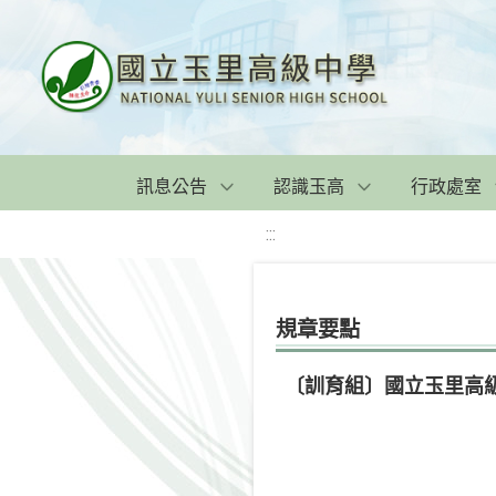
訊息公告
認識玉高
行政處室
:::
規章要點
〔訓育組〕國立玉里高級