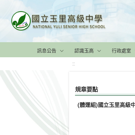
訊息公告
認識玉高
行政處室
:::
規章要點
(體運組)國立玉里高級