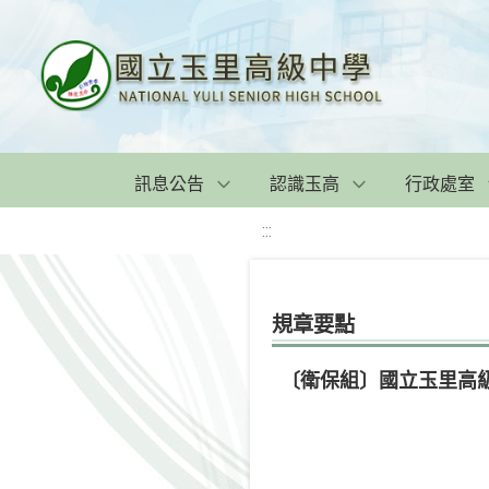
訊息公告
認識玉高
行政處室
:::
規章要點
〔衛保組〕國立玉里高