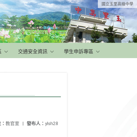
國立玉里高級中學
區
交通安全資訊
學生申訴專區
位：
教官室
|
發布人：
ylsh28