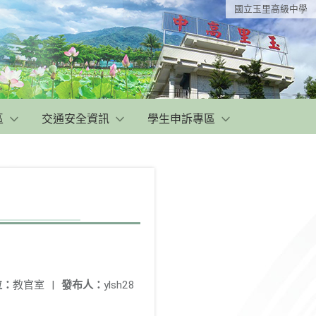
國立玉里高級中學
區
交通安全資訊
學生申訴專區
位：
教官室
|
發布人：
ylsh28