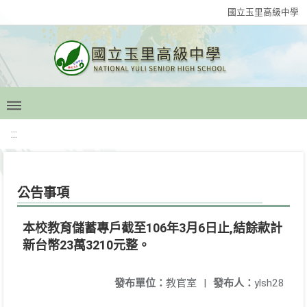
國立玉里高級中學
:::
公告事項
本校教育儲蓄專戶截至106年3月6日止,結餘款計
新台幣23萬3210元整。
發布單位：
教官室
|
發布人：
ylsh28