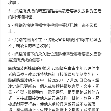
攻擊；
2、網路所造成的時空距離讓霸凌者容易失去對受害者
的同情和同理；
3、網路的快速傳播性使得傷害蔓延迅速，來不及遏
止；
4、網路的無所不在，也讓受害者即使回到家中也逃脫
不了霸凌者的惡意攻擊；
5、網路所留下的永久數位足跡使得受害者要長久面對
霸凌所造成的傷害。
網路霸凌所造成的創傷引起關懷兒童青少年心理健康
者的重視。教育部特地修訂《校園霸凌防制準則》，
將網路霸凌納入其中，於2020 年 7 月26 日公布。霸
凌定義已更新為：個人或集體持續以言語、文字、圖
畫、符號、肢體動作、電子通訊、網際網路或其他方
式，直接或間接對他人故意為貶抑、排擠、欺負、騷
擾或戲弄等行為，使他人處於具有敵意或不友善環
境，產生精神上、生理上或財產上之損害，或影響正