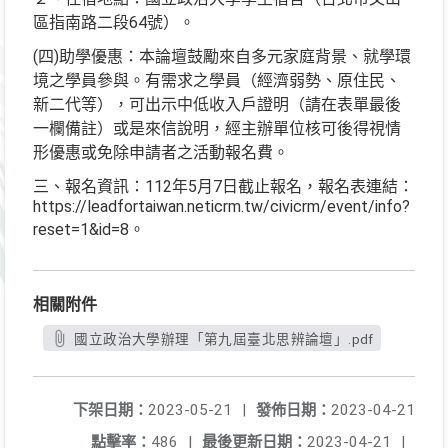
區指南路二段64號）。
(四)助學優惠：本論壇鼓勵來自多元家庭背景、就學環
境之學員參與。有需求之學員（經濟弱勢、原住民、
新二代等），可出示中低收入戶證明（請在表單最後
一欄備註）或是來信說明，經主辦單位核可後得視情
形優惠或免除申請者之活動報名費。
三、報名資訊：112年5月7日截止報名，報名表連結：
https://leadfortaiwan.neticrm.tw/civicrm/event/info?
reset=1&id=8。
相關附件
國立政治大學辦理「第九屆臺北思辨論壇」.pdf
下架日期：
2023-05-21
|
發佈日期：
2023-04-21
點擊率：
486
|
最後更新日期：
2023-04-21
|