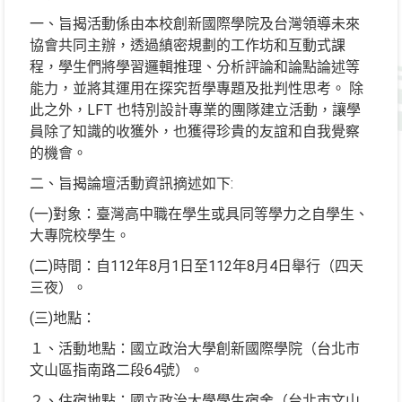
一、旨揭活動係由本校創新國際學院及台灣領導未來
協會共同主辦，透過縝密規劃的工作坊和互動式課
程，學生們將學習邏輯推理、分析評論和論點論述等
能力，並將其運用在探究哲學專題及批判性思考。 除
此之外，LFT 也特別設計專業的團隊建立活動，讓學
員除了知識的收獲外，也獲得珍貴的友誼和自我覺察
的機會。
二、旨揭論壇活動資訊摘述如下:
(一)對象：臺灣高中職在學生或具同等學力之自學生、
大專院校學生。
(二)時間：自112年8月1日至112年8月4日舉行（四天
三夜）。
(三)地點：
１、活動地點：國立政治大學創新國際學院（台北市
文山區指南路二段64號）。
２、住宿地點：國立政治大學學生宿舍（台北市文山