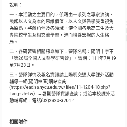
說明：
一、本活動之主要目的，係藉由一系列之專家演講，
喚起以人文為本的思維價值，以人文與醫學雙重視角
為原點，將觸角伸及各領域，使全國各地高三生及大
專院校學生互相交流學習，進而培養宏觀的人生格
局。
二、各研習營相關訊息如下：營隊名稱：陽明十字軍
「第26屆全國人文醫學研習營」，營期：111年7月19
至7月23日。
三、營隊詳情及報名資訊請上陽明交通大學課外活動
輔導一組(陽明校區)網站查詢
(https://ead.sa.nycu.edu.tw/files/11-1204-18.php?
Lang=zh-tw）→暑期營隊資訊查詢；或洽本校課外活
動輔導組，電話(02)2820-3701。
相關附件