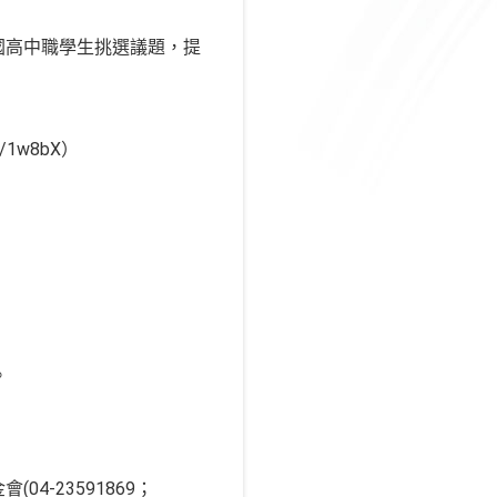
國高中職學生挑選議題，提
/1w8bX）
。
-23591869；