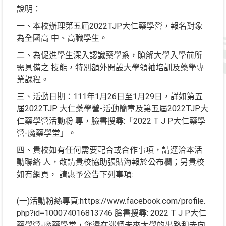
說明：
一、本校辦理第五屆2022TJP大仁藥學營，報名對象
為全國高 中、高職學生。
二、為促進學生深入認識藥學系，瞭解大學入學前所
需具備之 技能，特別額外開設大學領袖培訓及藥學專
業課程。
三、活動日期：111年1月26日至1月29日，詳如第五
屆2022TJP 大仁藥學營-活動簡章及第五屆2022TJP大
仁藥學營活動粉 專，臉書搜尋:「2022 T J P大仁藥學
營-魔藥學堂」。
四、貴校如有任何需要配合或合作事項，請逕洽本活
動聯絡 人，敬請貴校協助張貼海報於公布欄；另貴校
如有網頁， 請惠予公告下列事項:
(一)活動粉絲專頁:https://www.facebook.com/profile.
php?id=100074016813746 臉書搜尋: 2022 T J P大仁
藥學營-魔藥學堂，您還在迷惘未來大學的出路和去向