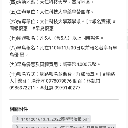
(四)活動地點：大仁科技大學、高屏地區。
(五)主辦單位：大仁科技大學藥學營團隊。
(六)指導單位：大仁科技大學藥學系。 [ #報名資訊] #
團報優惠！#早鳥優惠
(七)團體報名：凡5人（含5人）以上同時報名。
(八)早鳥報名：凡在110年11月30日以前報名者享有早
鳥優 惠。
(九)早鳥優惠及團體費用：新臺幣4,000元整。
(十)報名方式：網路報名並繳費，詳如簡章。 [ #聯絡
人 ] 總召：湯淳淳 0978079876 副召：林凱祺
0985372211、李虹慧 0979140277
相關附件
1101201613_1_2022藥學營海報.pdf